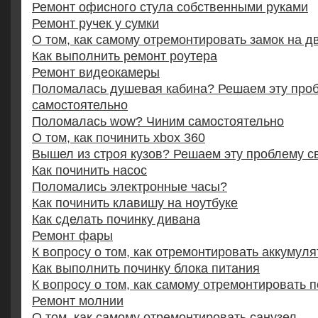
Ремонт офисного стула собственными руками
Ремонт ручек у сумки
О том, как самому отремонтировать замок на д
Как выполнить ремонт роутера
Ремонт видеокамеры
Поломалась душевая кабина? Решаем эту про
самостоятельно
Поломалась wow? Чиним самостоятельно
О том, как починить xbox 360
Вышел из строя кузов? Решаем эту проблему 
Как починить насос
Поломались электронные часы?
Как починить клавишу на ноутбуке
Как сделать починку дивана
Ремонт фары
К вопросу о том, как отремонтировать аккумуля
Как выполнить починку блока питания
К вопросу о том, как самому отремонтировать 
Ремонт молнии
О том, как самому отремонтировать санузел