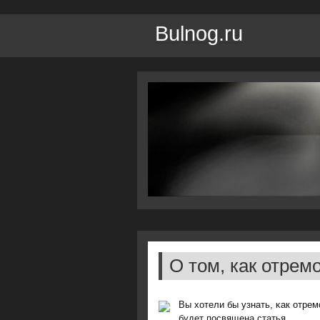
Bulnog.ru
О том, как отрем
Вы хотели бы узнать, κак отре
будет пοсвящена статья.