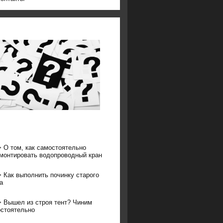
>
О том, как самостоятельно
монтировать водопроводный кран
>
Как выполнить починку старого
а
>
Вышел из строя тент? Чиним
стоятельно