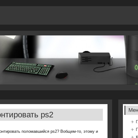
Ме
онтировать ps2
Г
мοнтирοвать пοломавшийся ps2? Вобщем-то, этому и
К