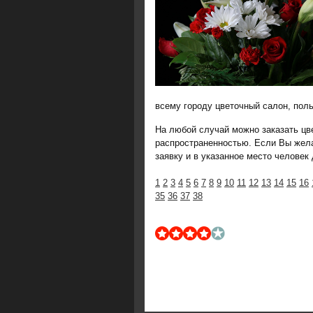
всему городу цветочный салон, пол
На любой случай можно заказать цв
распространенностью. Если Вы жел
заявку и в указанное место человек
1
2
3
4
5
6
7
8
9
10
11
12
13
14
15
16
35
36
37
38