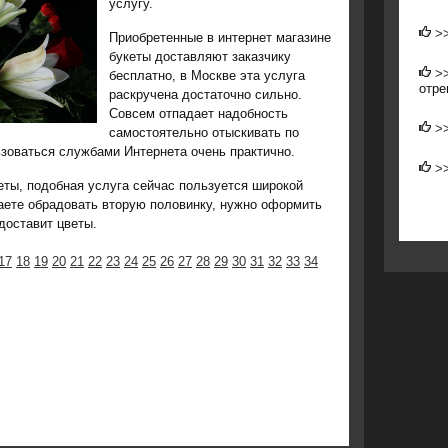
услугу.
>
Приобретенные в интернет магазине
букеты доставляют заказчику
>
бесплатно, в Москве эта услуга
отре
раскручена достаточно сильно.
Совсем отпадает надобность
>
самостоятельно отыскивать по
ьзоваться службами Интернета очень практично.
>
еты, подобная услуга сейчас пользуется широкой
аете обрадовать вторую половинку, нужно оформить
 доставит цветы.
17
18
19
20
21
22
23
24
25
26
27
28
29
30
31
32
33
34