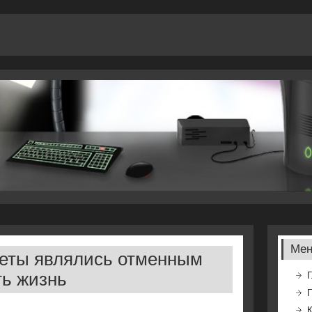
Ме
веты являлись отменным
ть жизнь
Г
К