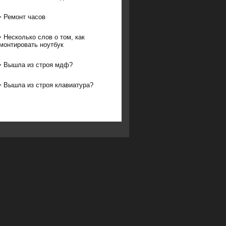
>
Ремонт часов
>
Несколько слов о том, как
монтировать ноутбук
>
Вышла из строя мдф?
>
Вышла из строя клавиатура?