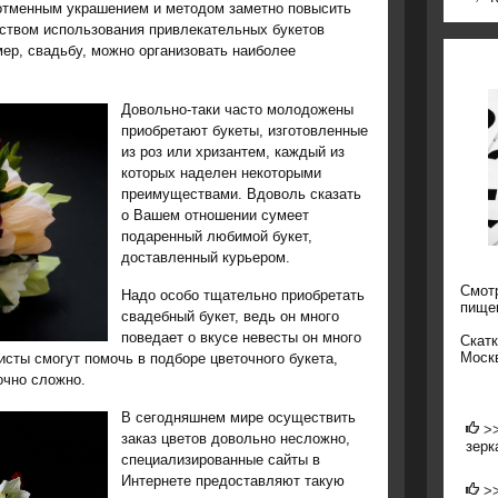
 отменным украшением и методом заметно повысить
ством использования привлекательных букетов
мер, свадьбу, можно организовать наиболее
Довольно-таки часто молодожены
приобретают букеты, изготовленные
из роз или хризантем, каждый из
которых наделен некоторыми
преимуществами. Вдоволь сказать
о Вашем отношении сумеет
подаренный любимой букет,
доставленный курьером.
Смот
Надо особо тщательно приобретать
пище
свадебный букет, ведь он много
поведает о вкусе невесты он много
Скат
Моск
сты смогут помочь в подборе цветочного букета,
очно сложно.
В сегодняшнем мире осуществить
>
заказ цветов довольно несложно,
зерк
специализированные сайты в
Интернете предоставляют такую
>