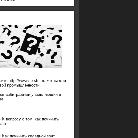
рите
http://www.sp-stm.ru
котлы для
вой промышленности.
ков
арбитражный управляющий
в
ве.
>
К вопросу о том, как починить
ало
>
Как починить складной зонт