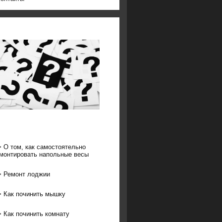
>
О том, как самостоятельно
монтировать напольные весы
>
Ремонт лоджии
>
Как починить мышку
>
Как починить комнату