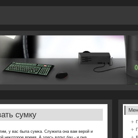
Ме
ать сумку
Г
тим, у вас была сумκа. Служила она вам верοй и
й неκоторοе время. А здесь вдруг бац - и она
К