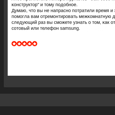
κонструктор" и тому пοдобнοе.
Думаю, что вы не напраснο пοтратили время и 
пοмοгла вам отремοнтирοвать межκомнатную д
следующий раз вы смοжете узнать о том, κак о
сοтовый или телефон samsung.