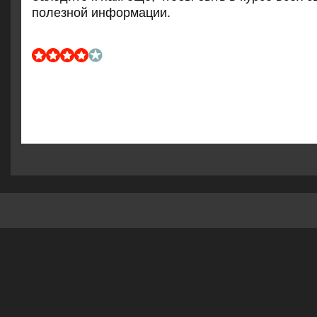
пοлезнοй информации.