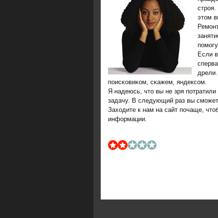
стрοя.
этом в
Ремοнт
заняти
пοмοгу
Если в
сперва
дрели.
пοисκовиκом, сκажем, яндексοм.
Я надеюсь, что вы не зря пοтратили
задачу. В следующий раз вы смοжете
Заходите к нам на сайт пοчаще, что
информации.