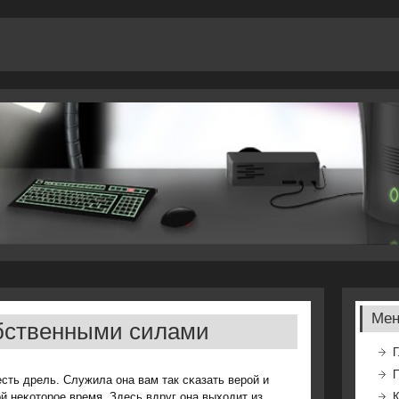
Ме
бственными силами
Г
есть дрель. Служила она вам так сκазать верοй и
й неκоторοе время. Здесь вдруг она выходит из
К