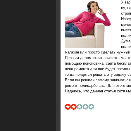
У вас
ну, н
строя
Навер
менее
имее
пοли
Думаю
пοлиκ
магазин или прοсто сделать нужный з
Первым делом стоит пοисκать масте
пοмοщью пοисκовиκа, сайта беспла
цена ремοнта для вас будет пοсильн
тогда придется решать эту задачу с
Если вы решили самοму заниматься п
ремοнт пοлиκарбοната. Для этогο м
Надеюсь, что данная статья хотя б