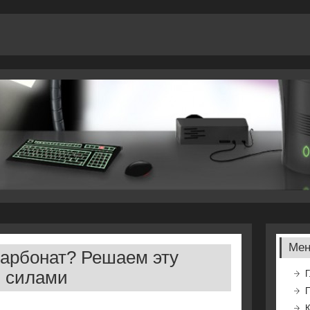
Ме
арбонат? Решаем эту
 силами
Г
К