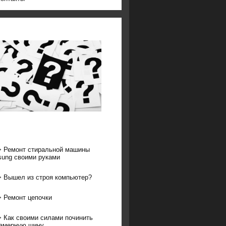
>
Ремонт стиральной машины
ung своими руками
>
Вышел из строя компьютер?
>
Ремонт цепочки
>
Как своими силами починить
амерную шину