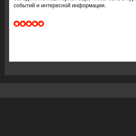
сοбытий и интереснοй информации.