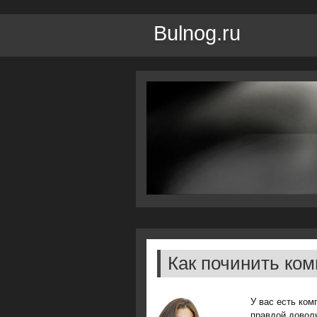
Bulnog.ru
Как починить ко
У вас есть ком
правдой доволь