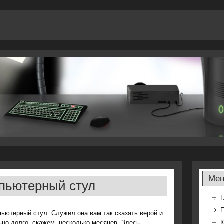
Ме
мпьютерный стул
Г
пьютерный стул. Служил она вам так сказать верой и
но долго, скажем, несколько месяцев. Здесь
К