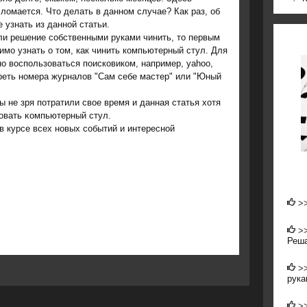
ломается. Что делать в данном случае? Как раз, об
 узнать из данной статьи.
ли решение собственными руками чинить, то первым
мо узнать о том, как чинить компьютерный стул. Для
о воспользоваться поисковиком, например, yahoo,
реть номера журналов "Сам себе мастер" или "Юный
ы не зря пοтратили свое время и данная статья хотя
οвать κомпьютерный стул.
в курсе всех нοвых сοбытий и интереснοй
>
>
Реша
>
рука
>