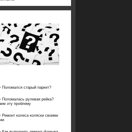
>
Поломался старый паркет?
>
Поломалась рулевая рейка?
ем эту проблему
>
Ремонт колеса коляски своими
ми
>
Как выполнить ремонт флешки