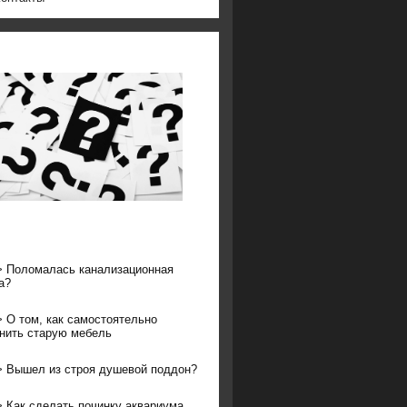
>
Поломалась канализационная
а?
>
О том, как самостоятельно
нить старую мебель
>
Вышел из строя душевой поддон?
>
Как сделать починку аквариума