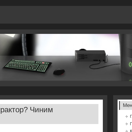
Ме
трактор? Чиним
Г
К