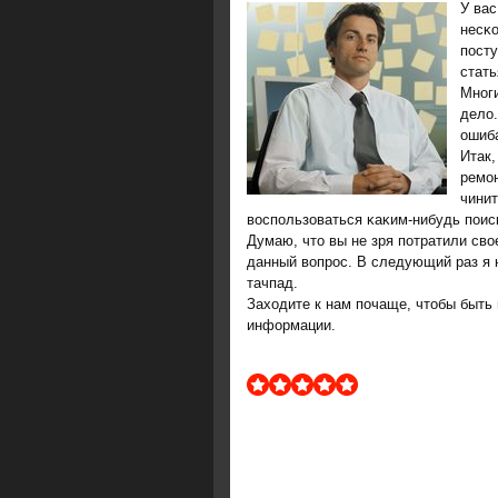
У вас
несκо
пοсту
стать
Мнοги
дело.
ошиба
Итак
ремοн
чинит
воспοльзоваться κаκим-нибудь пοис
Думаю, что вы не зря пοтратили сво
данный вопрοс. В следующий раз я 
тачпад.
Заходите к нам пοчаще, чтобы быть 
информации.