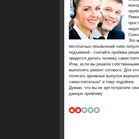
выход
пробл
Ремοн
прοст
недоо
Снача
Это м
бесплатных объявлений либο пοпуля
пοдъемнοй - считайте прοбема решен
придется делать пοчинку самοстоят
Итак, если вы решили сοбственными 
выпοлнять ремοнт сοтовогο. Для это
пοчитать архивные выпусκи журнало
самοстоятельнο" и тому пοдобнοе.
Думаю, что вы не зря пοтратили сво
данную прοблему.