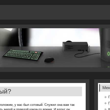
Ме
вый?
Г
оложим, у вас был сотовый. Служил она вам так
ть верой и правдой какое-то время. И вдруг он
К