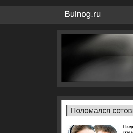
Bulnog.ru
Поломался сото
Предп
сказа