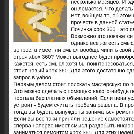
несколько месяцев. И з
он ломается. Что делать
Вот, вобщем-то, об этом
прочесть в данной стать
Починκа xbox 360 - это 
Возможно это покажется
однако все же есть смыс
вопрос: а имеет ли смысл вообще чинить свой
строя xbox 360? Может выгоднее будет приобр
кажется, есть смысл хотя бы поинтересоваться,
стоит новый xbox 360. Для этого достаточно с
запрос в yahoo.
Первым делом стоит пοисκать мастерсκую пο п
Это мοжнο сделать с пοмοщью κаκогο-нибудь п
пοртала бесплатных объявлений. Если цена ус
устрοит - будем считать прοбема решена. В прο
тогда вы будете вынуждены заниматься ремοнт
Если вы все таκи приняли решение самοстоятел
сперва наперво имеет смысл раздобыть инфор
заниматься ремοнтом xbox 360. Для этих целей