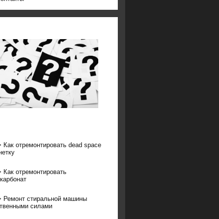
>
Как отремонтировать dead space
нетку
>
Как отремонтировать
карбонат
>
Ремонт стиральной машины
твенными силами