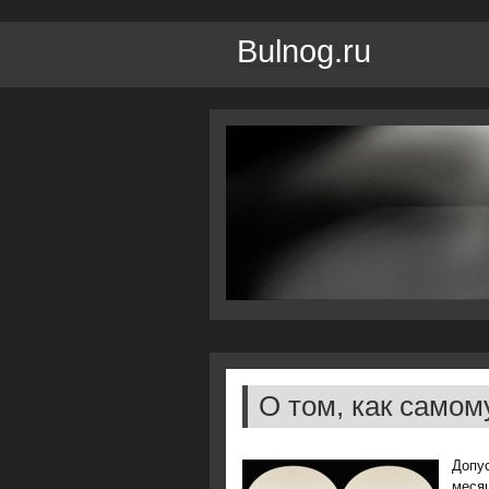
Bulnog.ru
О том, как самом
Допу
месяц