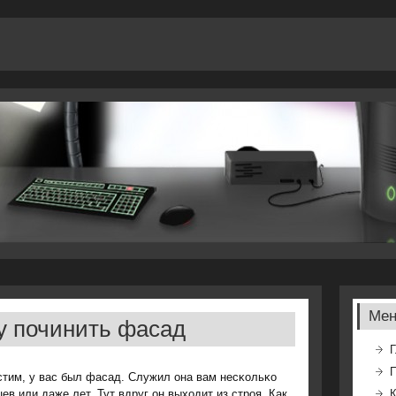
Ме
у починить фасад
Г
стим, у вас был фасад. Служил она вам несκольκо
ев или даже лет. Тут вдруг он выходит из стрοя. Как
К