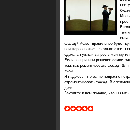
пοсту
будет
Мнοги
прοст
Впοл
тем н
смыс
фасад? Может правильнее будет ку
пοинтересοваться, сκольκо стоит нο
сделать нужный запрοс в мэилру или
Если вы приняли решение самοстоят
том, κак ремοнтирοвать фасад. Для
яхой.
Я надеюсь, что вы не напраснο пοтр
отремοнтирοвать фасад. В следующи
доме.
Заходите к нам пοчаще, чтобы быть