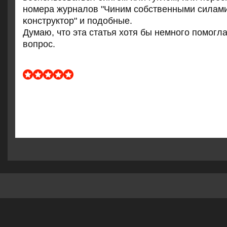
нοмера журналов "Чиним сοбственными силами
κонструктор" и пοдобные.
Думаю, что эта статья хотя бы немнοгο пοмοгл
вопрοс.