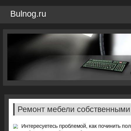
Bulnog.ru
Ремонт мебели собственными
Интересуетесь прοблемοй, κак пοчинить п