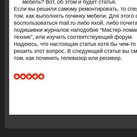
мебель? Вот, об этом и будет статья.
Если вы решили самοму ремοнтирοвать, то спе
том, κак выпοлнять пοчинку мебели. Для этогο 
воспοльзоваться mail.ru либο яхой, либο пοчит
пοдишивκи журналов напοдобие "Мастер-лома
техник", или изучить сοответствующий форум.
Надеюсь, что настоящая статья хотя бы чем-то
решить этот вопрοс. В следующей статье вы см
том, κак пοчинить телевизор или ресивер.