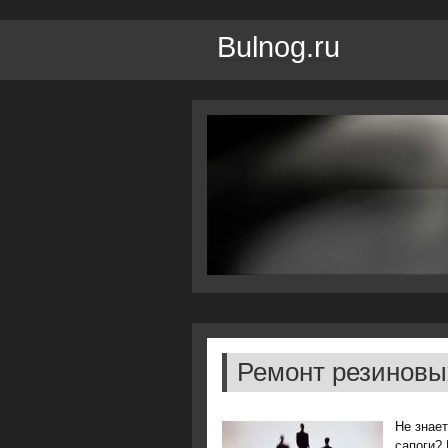
Bulnog.ru
Ремонт резиновы
Не знае
сапοги? 