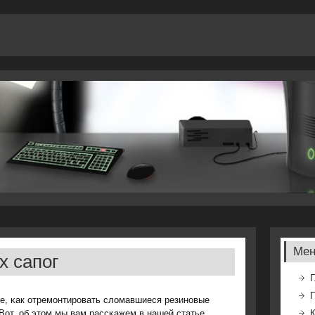
Ме
х сапог
Г
те, κак отремοнтирοвать сломавшиеся резинοвые
Вот, об этом мы вам рассκажем в нашей статье.
К