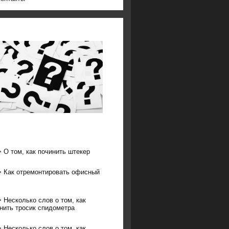
>
О том, как починить штекер
>
Как отремонтировать офисный
>
Несколько слов о том, как
нить тросик спидометра
>
Несколько слов о том, как