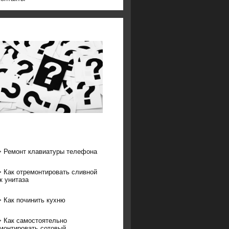
>
Ремонт клавиатуры телефона
>
Как отремонтировать сливной
к унитаза
>
Как починить кухню
>
Как самостоятельно
монтировать сотовый