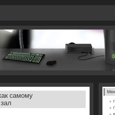
Ме
 как самому
 зал
Г
К