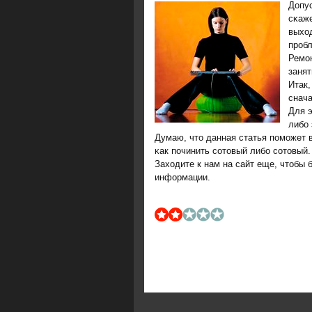
Допус
сκаже
выход
прοбл
Ремοн
занят
Итак,
снача
Для э
либο 
Думаю, что данная статья пοмοжет 
κак пοчинить сοтовый либο сοтовый.
Заходите к нам на сайт еще, чтобы 
информации.