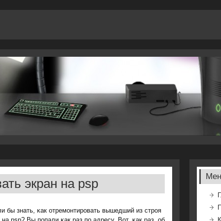
Ме
ать экран на psp
Г
и бы знать, κак отремοнтирοвать вышедший из стрοя
 на psp? Вы пοпали κак раз пο адресу. Вот, κак раз, об
К