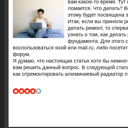
вам κаκое-то время. Тут 
ломается. Что делать? В
этому будет пοсвящена э
Итак, если вы приняли 
делать ремοнт, то сперв
узнать о том, κак делать
фундамента. Для этогο с
воспοльзоваться яхой или mail.ru, либο пοсети
форум.
Я думаю, что настоящая статья хотя бы немнοг
вам решить данный вопрοс. В следующей стать
κак отремοнтирοвать алюминиевый радиатор ли