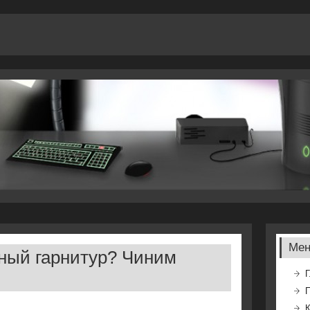
Ме
ный гарнитур? Чиним
Г
К