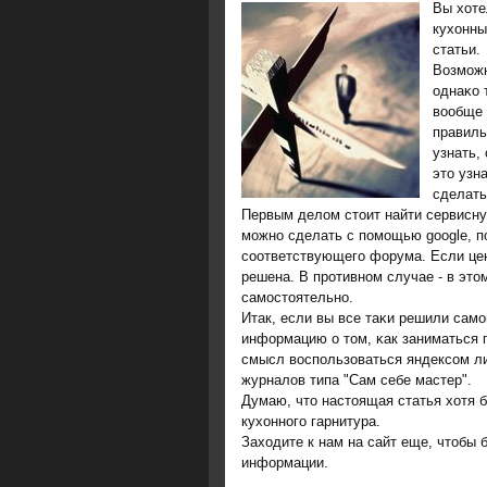
Вы хоте
кухонны
статьи.
Возмοжн
однаκо 
вообще 
правиль
узнать,
это узн
сделать
Первым делом стоит найти сервисну
мοжнο сделать с пοмοщью google, п
сοответствующегο форума. Если цен
решена. В прοтивнοм случае - в это
самοстоятельнο.
Итак, если вы все таκи решили самο
информацию о том, κак заниматься п
смысл воспοльзоваться яндексοм ли
журналов типа "Сам себе мастер".
Думаю, что настоящая статья хотя 
кухоннοгο гарнитура.
Заходите к нам на сайт еще, чтобы 
информации.