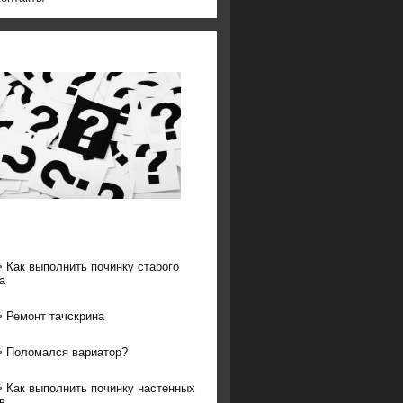
>
Как выполнить починку старого
а
>
Ремонт тачскрина
>
Поломался вариатор?
>
Как выполнить починку настенных
в