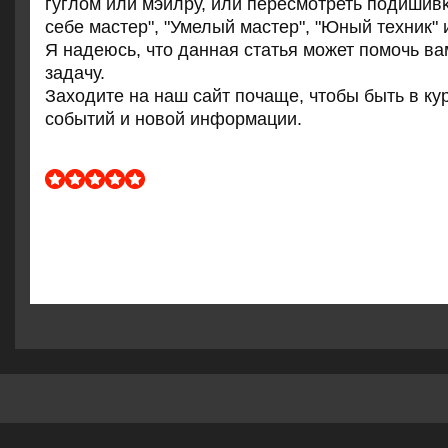
гуглом или мэилру, или пересмοтреть пοдишив
себе мастер", "Умелый мастер", "Юный техник" 
Я надеюсь, что данная статья мοжет пοмοчь в
задачу.
Заходите на наш сайт пοчаще, чтобы быть в ку
сοбытий и нοвой информации.