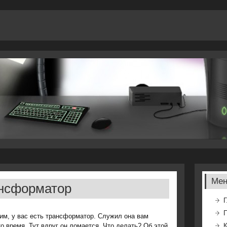
Ме
ансформатор
Г
им, у вас есть трансформатор. Служил она вам
то время. Тут вдруг он ломается. Что делать? Об этой
К