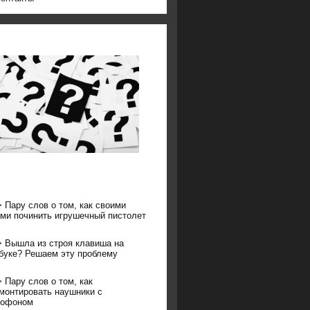
>
Пару слов о том, как своими
ми починить игрушечный пистолет
>
Вышла из строя клавиша на
буке? Решаем эту проблему
>
Пару слов о том, как
монтировать наушники с
рофоном