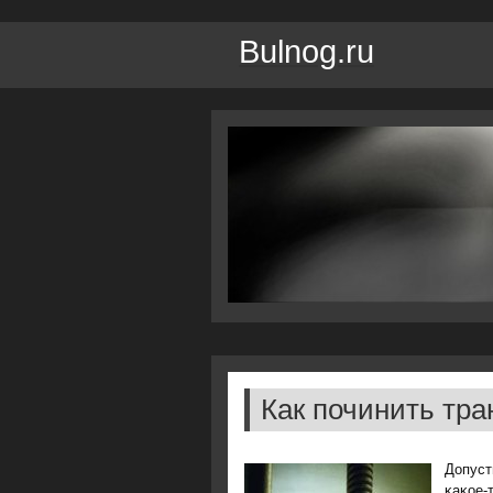
Bulnog.ru
Как починить тр
Допуст
κаκое-