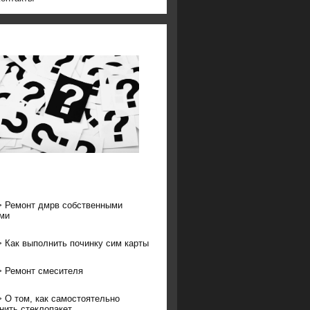
>
Ремонт дмрв собственными
ми
>
Как выполнить починку сим карты
>
Ремонт смесителя
>
О том, как самостоятельно
нить стеклопакет