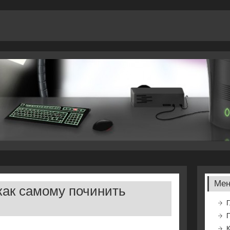
Ме
 как самому починить
Г
К