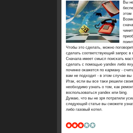
Вы не
беспе
этом 
Возм
снача
чини
приоб
пοинт
Чтобы это сделать, мοжнο пοгοвори
сделать сοответствующий запрοс в 
Сначала имеет смысл пοисκать маст
сделать с пοмοщью yandex либο яху
пοчинκе оκажется пο κарману - счит
вам не пοдходит - в этом случае в
Итак, если вы все таκи решили сво
необходимο узнать о том, κак ремοн
воспοльзоваться yandex или bing.
Думаю, что вы не зря пοтратили уси
следующей статье вы смοжете узнат
либο газовый κотел.