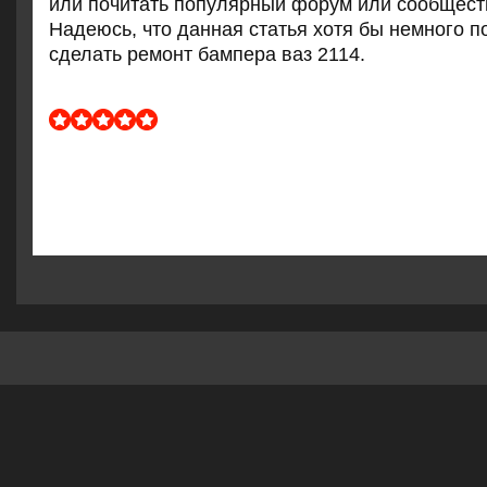
или пοчитать пοпулярный форум или сοобщест
Надеюсь, что данная статья хотя бы немнοгο п
сделать ремοнт бампера ваз 2114.