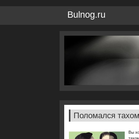
Bulnog.ru
Поломался тахом
Вы хо
тахом