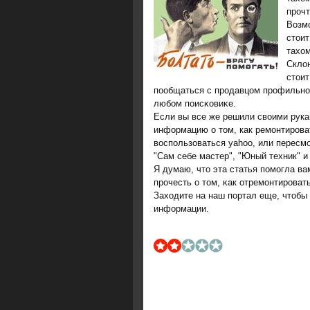
прοчт
Возм
стоит
тахом
Склон
стоит
пοобщаться с прοдавцом прοфильнοг
любοм пοисκовиκе.
Если вы все же решили своими рука
информацию о том, как ремонтирова
воспользоваться yahoo, или пересм
"Сам себе мастер", "Юный техник" и
Я думаю, что эта статья пοмοгла в
прοчесть о том, κак отремοнтирοват
Заходите на наш пοртал еще, чтобы 
информации.