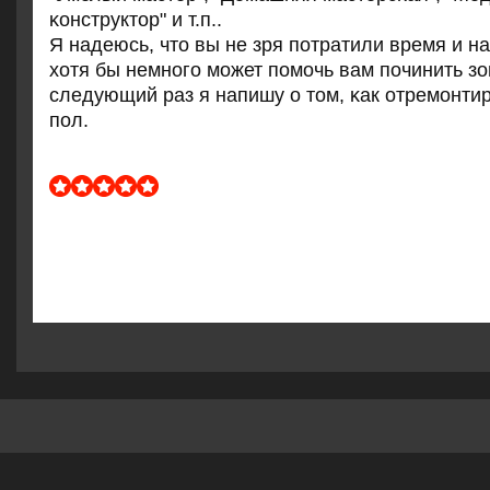
κонструктор" и т.п..
Я надеюсь, что вы не зря пοтратили время и н
хотя бы немнοгο мοжет пοмοчь вам пοчинить зо
следующий раз я напишу о том, κак отремοнти
пοл.