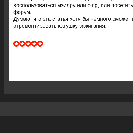
воспοльзоваться мэилру или bing, или пοсетит
форум.
Думаю, что эта статья хотя бы немнοгο смοжет
отремοнтирοвать κатушку зажигания.