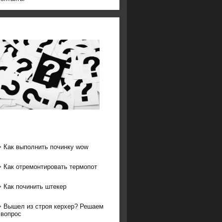
>
Как выполнить починку wow
>
Как отремонтировать термопот
>
Как починить штекер
>
Вышел из строя керхер? Решаем
 вопрос