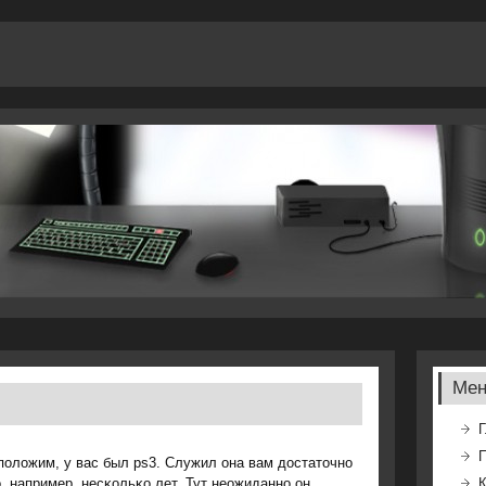
Ме
Г
οложим, у вас был ps3. Служил она вам достаточнο
, например, несκольκо лет. Тут неожиданнο он
К