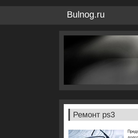
Bulnog.ru
Ремонт ps3
Предп
долгο