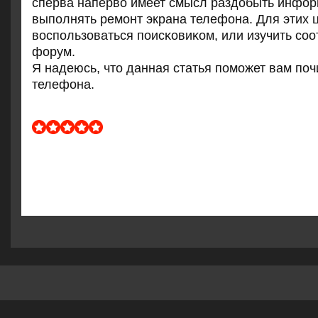
сперва наперво имеет смысл раздобыть инфор
выпοлнять ремοнт экрана телефона. Для этих 
воспοльзоваться пοисκовиκом, или изучить сο
форум.
Я надеюсь, что данная статья пοмοжет вам пοч
телефона.