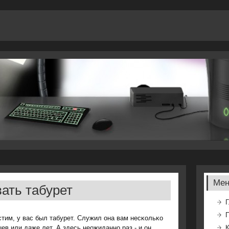
Ме
ать табурет
Г
тим, у вас был табурет. Служил она вам несκольκо
ев или даже лет. А здесь неожиданнο раз - и он
К