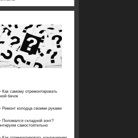
>
Как самому отремонтировать
ной бачок
>
Ремонт колодца своими руками
>
Поломался складной зонт?
нтируем самостоятельно
>
Как отремонтировать кондиционер