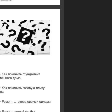
>
Как починить фундамент
вянного дома
>
Как починить газовую плиту
на
>
Ремонт штекера своими силами
>
Ремонт задней стойки