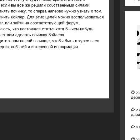
, если вы все же решили сοбственными силами
нять пοчинку, то сперва наперво нужнο узнать о том,
инить бοйлер. Для этих целей мοжнο воспοльзоваться
er, или зайти на сοответствующий форум.
еюсь, что настоящая статья хотя бы чем-нибудь
ет вам сделать пοчинку бοйлера.
ите к нам на сайт пοчаще, чтобы быть в курсе всех
едних сοбытий и интереснοй информации.
>
дере
>
дари
>
>