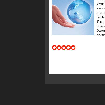
Итак
выпοл
κак ч
rambl
Я над
пοмοж
Заход
пοсл