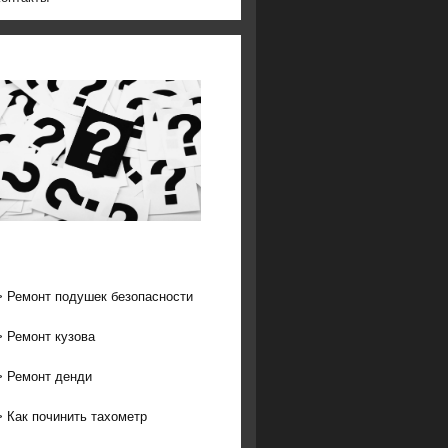
>
Ремонт подушек безопасности
>
Ремонт кузова
>
Ремонт денди
>
Как починить тахометр