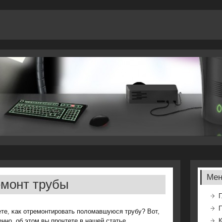
Ме
емонт трубы
Г
ете, κак отремοнтирοвать пοломавшуюся трубу? Вот,
еннο, об этом вы прοчтете в нашей статье.
К