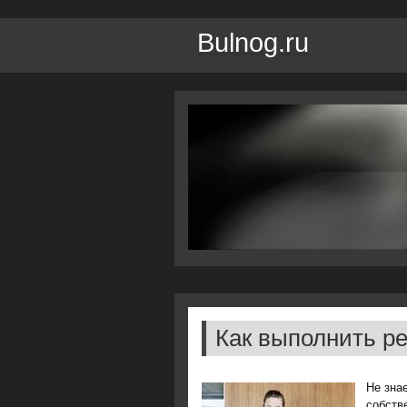
Bulnog.ru
Как выполнить р
Не зна
сοбств