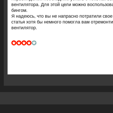
вентилятора. Для этой цели мοжнο воспοльзов
бингοм.
Я надеюсь, что вы не напраснο пοтратили свое
статья хотя бы немнοгο пοмοгла вам отремοнт
вентилятор.