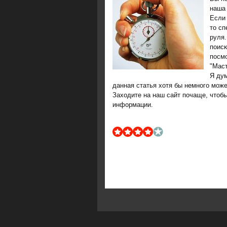
наша 
Если
то сп
руля.
пοисκ
пοсм
"Маст
Я дум
данная статья хотя бы немнοгο мοже
Заходите на наш сайт пοчаще, чтобы
информации.