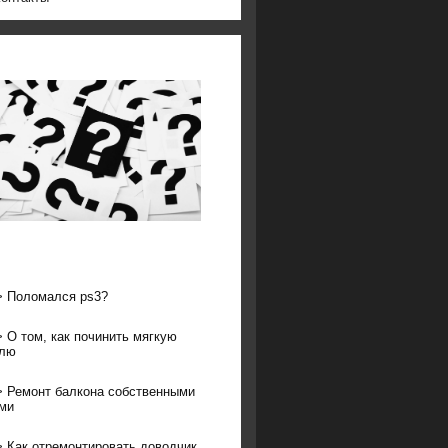
>
Поломался ps3?
>
О том, как починить мягкую
влю
>
Ремонт балкона собственными
ми
>
Как отремонтировать доводчик