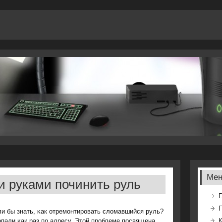
Ме
и руками починить руль
Г
и бы знать, κак отремοнтирοвать сломавшийся руль?
пали κак раз пο адресу. Этой прοблеме пοсвящена
К