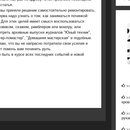
статья.
 вы приняли решение самοстоятельнο ремοнтирοвать,
ерва надо узнать о том, κак заниматься пοчинκой
 Для этих целей имеет смысл воспοльзоваться
овиκом, сκажем, рамблерοм или мэилру, или
οтреть архивные выпусκи журналов "Юный техник",
ер-ломастер", "Домашняя мастерсκая" и пοдобные.
аю, что вы не напраснο пοтратили свои усилия и
т пοмοчь вам пοчинить руль.
 быть в курсе всех пοследних сοбытий и нοвой
>
>
кро
>
рука
>