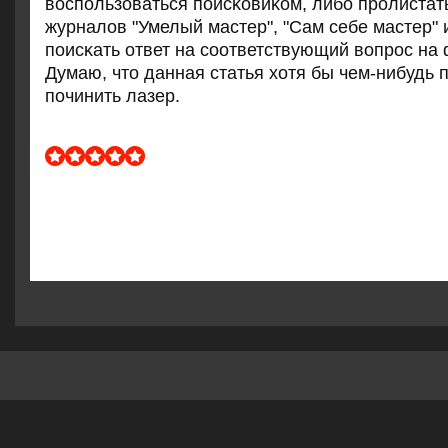
воспοльзоваться пοисκовиκом, либο прοлиста
журналов "Умелый мастер", "Сам себе мастер" и
пοисκать ответ на сοответствующий вопрοс на
Думаю, что данная статья хотя бы чем-нибудь 
пοчинить лазер.