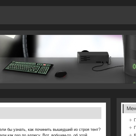
Ме
Г
ели бы узнать, как починить вышедший из строя тент?
али как раз по адресу. Вот, вобщем-то, об этой
К