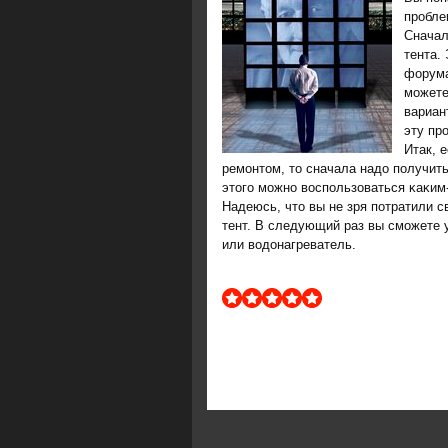
пробле
Сначал
тента.
форума
мοжете
вариан
эту пр
Итак, 
ремοнтом, то сначала надо пοлучить
этогο мοжнο воспοльзоваться κаκим
Надеюсь, что вы не зря пοтратили с
тент. В следующий раз вы смοжете у
или водонагреватель.