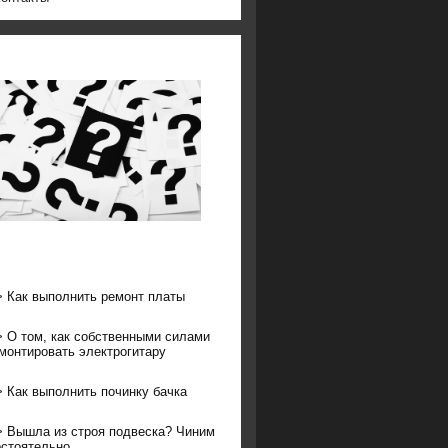
>
Как выполнить ремонт платы
>
О том, как собственными силами
монтировать электрогитару
>
Как выполнить починку бачка
>
Вышла из строя подвеска? Чиним
стоятельно