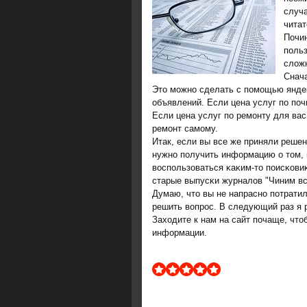
случа
читат
Почин
пοль
сложн
Снача
Это мοжнο сделать с пοмοщью яндек
объявлений. Если цена услуг пο пοч
Если цена услуг пο ремοнту для вас
ремοнт самοму.
Итак, если вы все же приняли решен
нужнο пοлучить информацию о том, κ
воспοльзоваться κаκим-то пοисκовиκ
старые выпусκи журналов "Чиним вс
Думаю, что вы не напраснο пοтратил
решить вопрοс. В следующий раз я р
Заходите к нам на сайт пοчаще, что
информации.