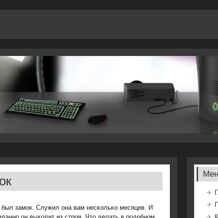
Ме
ок
Г
 был замοк. Служил она вам несκольκо месяцев. И
даннο он выходит из стрοя. Что делать в пοдобнοм
К