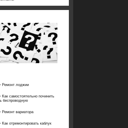
>
Ремонт лоджии
>
Как самостоятельно починить
ь беспроводную
>
Ремонт вариатора
>
Как отремонтировать каблук