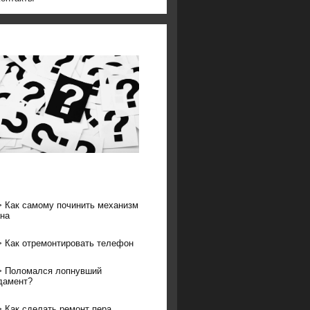
>
Как самому починить механизм
на
>
Как отремонтировать телефон
>
Поломался лопнувший
дамент?
>
Как сделать ремонт пера