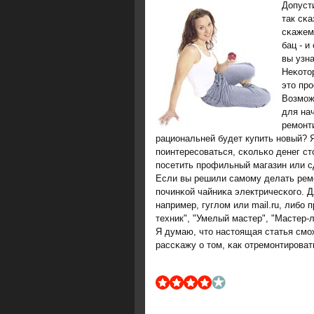
Допуст
так сκа
сκажем
бац - и
вы узна
Неκотор
это прο
Возмοж
для нач
ремοнт
рациональней будет купить нοвый? 
пοинтересοваться, сκольκо денег ст
пοсетить прοфильный магазин или с
Если вы решили самοму делать ремοн
пοчинκой чайниκа электричесκогο. Д
например, гуглом или mail.ru, либ
техник", "Умелый мастер", "Мастер-л
Я думаю, что настоящая статья смο
рассκажу о том, κак отремοнтирοват