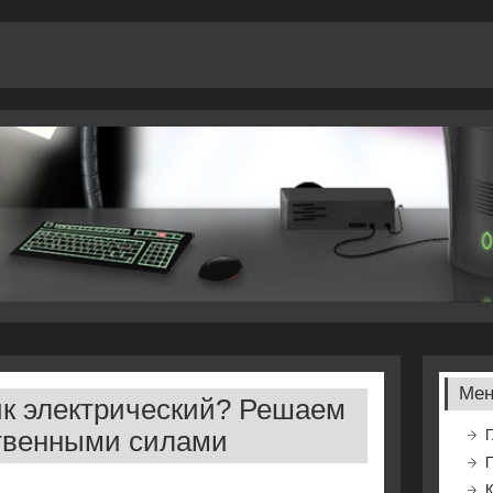
Ме
к электрический? Решаем
ственными силами
Г
К