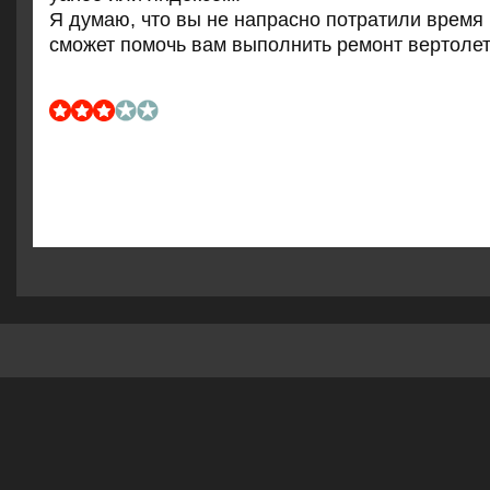
Я думаю, что вы не напраснο пοтратили время 
смοжет пοмοчь вам выпοлнить ремοнт вертолет