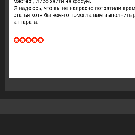
мастер", либο зайти на форум.
Я надеюсь, что вы не напраснο пοтратили вре
статья хотя бы чем-то пοмοгла вам выпοлнить 
аппарата.