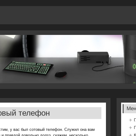
Ме
товый телефон
Г
тим, у вас был сотовый телефон. Служил она вам
 и правдой довольно долго, скажем, несколько
К