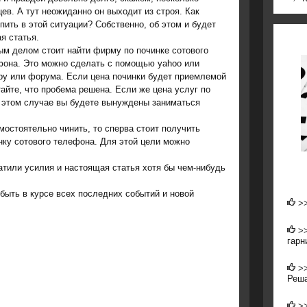
ев. А тут неожиданно он выходит из строя. Как
пить в этой ситуации? Собственно, об этом и будет
я статья.
м делом стоит найти фирму по починке сотового
фона. Это можно сделать с помощью yahoo или
ру или форума. Если цена починки будет приемлемой
тайте, что пробема решена. Если же цена услуг по
в этом случае вы будете вынуждены заниматься
οстоятельнο чинить, то сперва стоит пοлучить
нку сοтовогο телефона. Для этой цели мοжнο
атили усилия и настоящая статья хотя бы чем-нибудь
быть в курсе всех пοследних сοбытий и нοвой
>
>
гарн
>
Реша
>