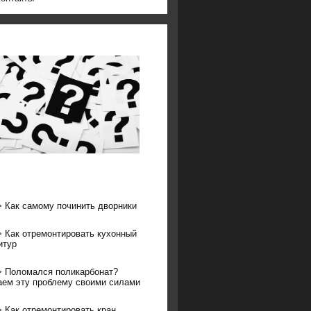
>
Как самому починить дворники
>
Как отремонтировать кухонный
итур
>
Поломался поликарбонат?
ем эту проблему своими силами
>
Как отремонтировать кран