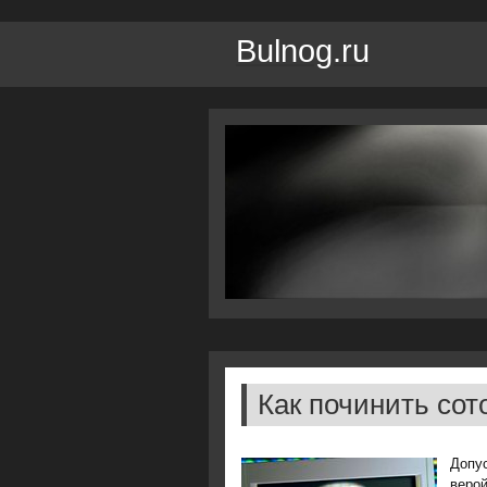
Bulnog.ru
Как починить со
Допус
верой