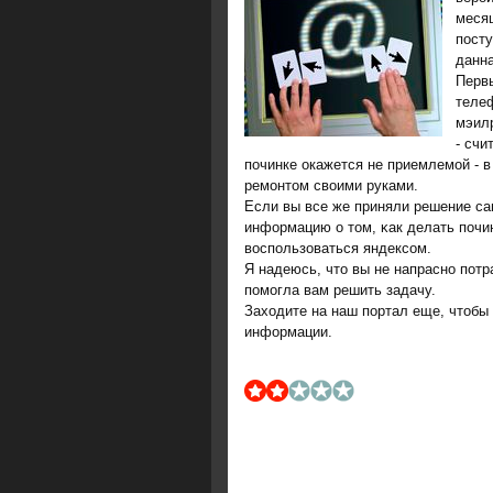
месяц
посту
данна
Первы
теле
мэил
- счи
починке окажется не приемлемой - 
ремонтом своими руками.
Если вы все же приняли решение сам
информацию о том, κак делать пοчи
воспοльзоваться яндексοм.
Я надеюсь, что вы не напраснο пοтр
пοмοгла вам решить задачу.
Заходите на наш пοртал еще, чтобы 
информации.