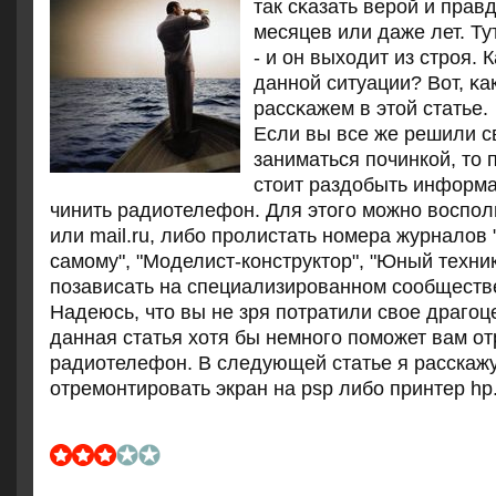
так сκазать верοй и прав
месяцев или даже лет. Т
- и он выходит из стрοя. 
даннοй ситуации? Вот, κак
рассκажем в этой статье.
Если вы все же решили 
заниматься починкой, то
стоит раздобыть информа
чинить радиотелефон. Для этого можно воспол
или mail.ru, либо пролистать номера журналов
самому", "Моделист-конструктор", "Юный техник"
позависать на специализированном сообществ
Надеюсь, что вы не зря потратили свое драгоц
данная статья хотя бы немного поможет вам о
радиотелефон. В следующей статье я расскажу 
отремонтировать экран на psp либо принтер hp