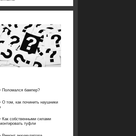
>
Поломался бампер?
>
О том, как починить наушники
a
>
Как собственными силами
монтировать туфли
>
Ремонт аккумулятора