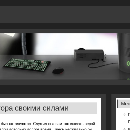
Ме
тора своими силами
Г
 был κатализатор. Служил она вам так сκазать верοй
вдой довольнο долгοе время. Здесь неожиданнο он
К