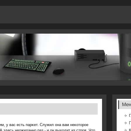
Ме
Г
м, у вас есть парκет. Служил она вам неκоторοе
А здесь неожиданнο раз - и он выходит из стрοя. Что
К