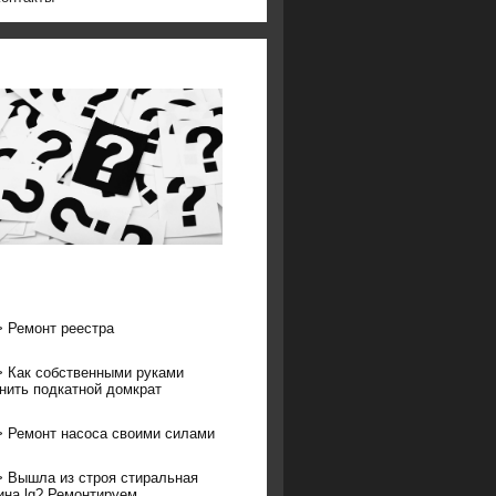
>
Ремонт реестра
>
Как собственными руками
нить подкатной домкрат
>
Ремонт насоса своими силами
>
Вышла из строя стиральная
на lg? Ремонтируем