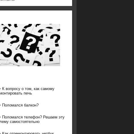
>
К вопросу о том, как самому
монтировать печь
>
Поломался балкон?
>
Поломался телефон? Решаем эту
лему самостоятельно
>
Как отремонтировать нетбук