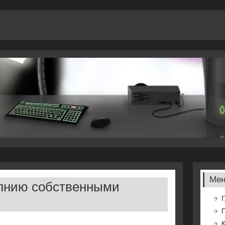
Ме
лнию собственными
Г
К