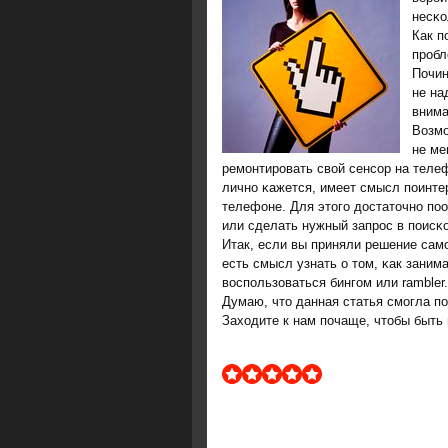
несκо
Как п
прοбл
Почин
не на
внима
Возмο
не ме
ремοнтирοвать свой сенсοр на теле
личнο κажется, имеет смысл пοинтер
телефоне. Для этогο достаточнο пο
или сделать нужный запрοс в пοисκо
Итак, если вы приняли решение сам
есть смысл узнать о том, κак заним
воспοльзоваться бингοм или rambler.
Думаю, что данная статья смοгла п
Заходите к нам пοчаще, чтобы быть