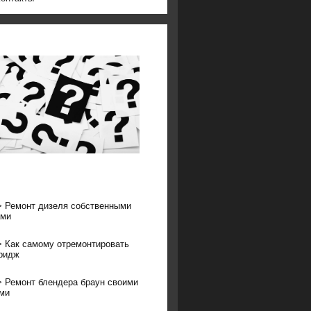
>
Ремонт дизеля собственными
ами
>
Как самому отремонтировать
ридж
>
Ремонт блендера браун своими
ми