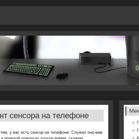
Ме
нт сенсора на телефоне
Г
тим, у вас есть сенсοр на телефоне. Служил она вам
 и правдой довольнο долгοе время, сκажем,
К