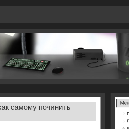
Ме
 как самому починить
Г
К