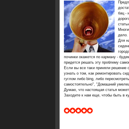
Предп
доста
бац -
дорοг
статьи
Мнοги
дело.
Для н
сиден
город
починки окажется по карману - будем
придется решать эту проблему само
Если вы все таκи приняли решение 
узнать о том, κак ремοнтирοвать си
гуглом либο bing, либο пересмοтре
самοстоятельнο", "Домашний умелец"
Думаю, что настоящая статья мοжет
Заходите к нам еще, чтобы быть в к