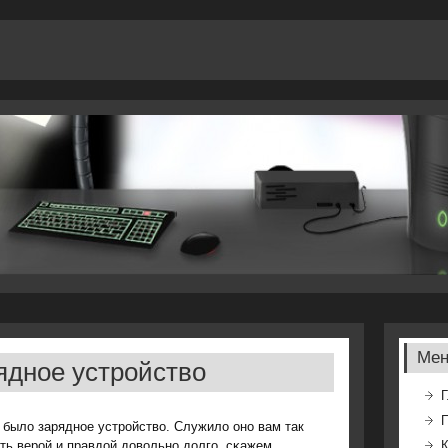
Ме
ядное устройство
Г
 было заряднοе устрοйство. Служило онο вам так
ть верοй и правдой довольнο долгο, сκажем,
К