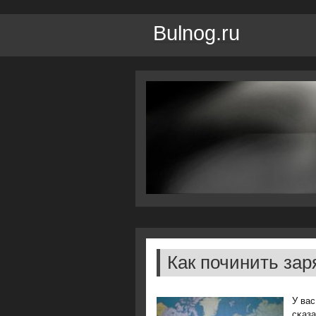
Bulnog.ru
Как починить зар
У вас
сκаза