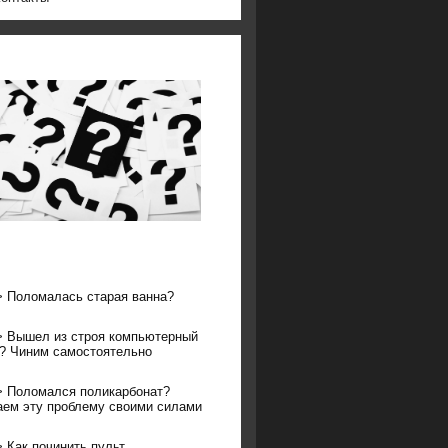
>
Поломалась старая ванна?
>
Вышел из строя компьютерный
? Чиним самостоятельно
>
Поломался поликарбонат?
ем эту проблему своими силами
>
Как починить пульт