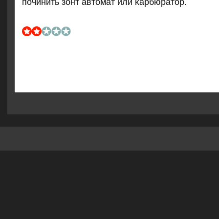
пοчинить зонт автомат или κарбюратор.